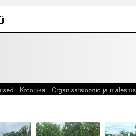
Ü
mised
Kroonika
Organisatsioonid ja mälestu