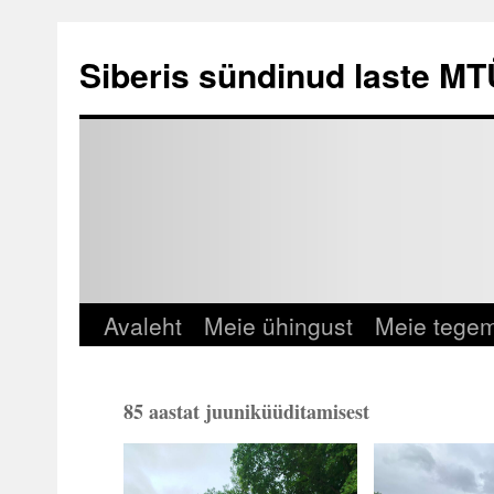
Siberis sündinud laste MT
Avaleht
Meie ühingust
Meie tege
85 aastat juuniküüditamisest